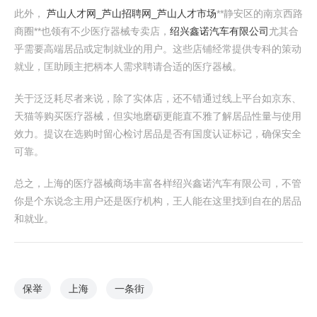
此外，
芦山人才网_芦山招聘网_芦山人才市场
**静安区的南京西路
商圈**也领有不少医疗器械专卖店，
绍兴鑫诺汽车有限公司
尤其合
乎需要高端居品或定制就业的用户。这些店铺经常提供专科的策动
就业，匡助顾主把柄本人需求聘请合适的医疗器械。
关于泛泛耗尽者来说，除了实体店，还不错通过线上平台如京东、
天猫等购买医疗器械，但实地磨砺更能直不雅了解居品性量与使用
效力。提议在选购时留心检讨居品是否有国度认证标记，确保安全
可靠。
总之，上海的医疗器械商场丰富各样绍兴鑫诺汽车有限公司，不管
你是个东说念主用户还是医疗机构，王人能在这里找到自在的居品
和就业。
保举
上海
一条街