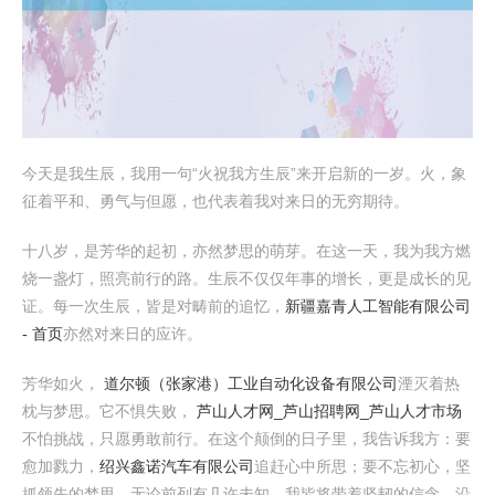
今天是我生辰，我用一句“火祝我方生辰”来开启新的一岁。火，象
征着平和、勇气与但愿，也代表着我对来日的无穷期待。
十八岁，是芳华的起初，亦然梦思的萌芽。在这一天，我为我方燃
烧一盏灯，照亮前行的路。生辰不仅仅年事的增长，更是成长的见
证。每一次生辰，皆是对畴前的追忆，
新疆嘉青人工智能有限公司
- 首页
亦然对来日的应许。
芳华如火，
道尔顿（张家港）工业自动化设备有限公司
湮灭着热
枕与梦思。它不惧失败，
芦山人才网_芦山招聘网_芦山人才市场
不怕挑战，只愿勇敢前行。在这个颠倒的日子里，我告诉我方：要
愈加戮力，
绍兴鑫诺汽车有限公司
追赶心中所思；要不忘初心，坚
抓领先的梦思。无论前列有几许未知，我皆将带着坚韧的信念，沿