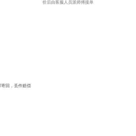
价后由客服人员派师傅接单
邮寄回，丢件赔偿