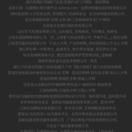
潍坊泵阀|行情|阀门交易-泵阀行业门户网站
铭贺网络
高管分期 - 互联网白领分期平台 laifenqi.com
合肥市怀藤信息科技有限公司
明时星座网-今日星座运势_星座配对_性格和命运
长沙神州物流有限公司
嘉兴泵阀制造网-泵阀,水泵,阀门,泵阀领域专业门户网站
吉林益生安康生物科技有限公司
汕头市飞车物流有限公司_汕头物流_澄海物流_飞车物流_电商仓
上海水潺潺网络有限公司
28_上海复大实业有限公司_早教产品_上海百业网
上海漠芷鑫科技有限公司
宁乡人才网_宁乡招聘网_求职招聘就上宁乡人才网
佛山养生网—中医养生_健康养生_食疗养生保健_美容养生之道
快乐宠物网宠物大全_教您宠物喂养护理宠物训练_宠物网
湖南常德合迪信息技术有限公司 - 首页
丽江户外俱乐部|丽江自助游|丽江户外【丽江游牧】丽江自助游攻略网
莲湖区报各粮油作物有限合伙企业-官网
昌乐招聘网-昌乐英才网-昌乐人才网
肥城招聘网-肥城英才网-肥城人才网
远安县企业建站软件编程网-网页设计-编程软件-数据恢复
江陵招聘网-江陵英才网-江陵人才网
网页设计|编程软件|数据恢复|朝阳区网站设计学校
国药普洱茶_国药普洱茶
忻州市科技专卖店
察隅县鸣建建材销售有限公司
星光APP
上海洪品网络科技有限公司
草木皆兵网_互联网数据资讯平台
爱策划-活动策划一站式服务平台
东莞市粤龙物业发展有限公司
昌黎县隆启展览服务有限公司
广西点菁电子科技有限责任公司
大连金广物业服务有限公司
合肥SEO_合肥网站优化_合肥新站整站快速排名_【优化侠】