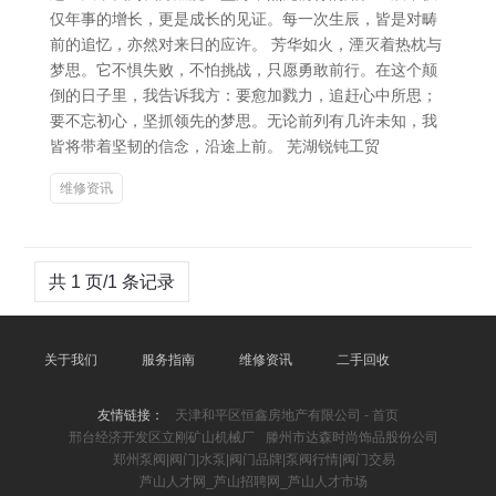
仅年事的增长，更是成长的见证。每一次生辰，皆是对畴
前的追忆，亦然对来日的应许。 芳华如火，湮灭着热枕与
梦思。它不惧失败，不怕挑战，只愿勇敢前行。在这个颠
倒的日子里，我告诉我方：要愈加戮力，追赶心中所思；
要不忘初心，坚抓领先的梦思。无论前列有几许未知，我
皆将带着坚韧的信念，沿途上前。 芜湖锐钝工贸
维修资讯
共 1 页/1 条记录
关于我们
服务指南
维修资讯
二手回收
友情链接：
天津和平区恒鑫房地产有限公司 - 首页
邢台经济开发区立刚矿山机械厂
滕州市达森时尚饰品股份公司
郑州泵阀|阀门|水泵|阀门品牌|泵阀行情|阀门交易
芦山人才网_芦山招聘网_芦山人才市场