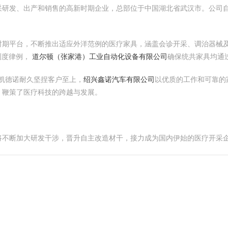
研发、出产和销售的高新时期企业，总部位于中国湖北省武汉市。公司自
。
时期平台，不断推出适应外洋范例的医疗家具，涵盖会诊开采、调治器械
测度律例，
道尔顿（张家港）工业自动化设备有限公司
确保统共家具均通
凯德诺耐久坚捏客户至上，
绍兴鑫诺汽车有限公司
以优质的工作和可靠的
，鞭策了医疗科技的跨越与发展。
将不断加大研发干涉，晋升自主改造材干，接力成为国内伊始的医疗开采