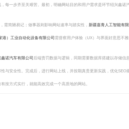
线，每一步齐至关艰苦。最初，明确网站目的和用户需求是环节绍兴鑫诺
”，需简陋易记；做事器则影响网站速率与踏实性，
新疆嘉青人工智能有限公
家港）工业自动化设备有限公司
需督察用户体验（UX）与界面好意思不
兴鑫诺汽车有限公司
后端责罚数据与逻辑，同期需要数据库搭建以存储信
性与安全性。完成后，进行网站上线，并按期真贵更新实践，优化SEO
唯有按方式实行，就能高效完成一个高质地的网站。