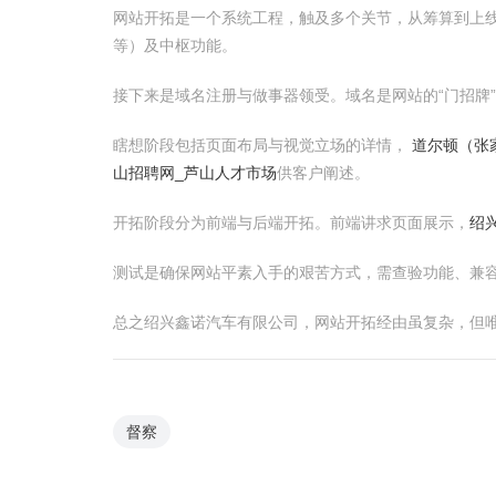
网站开拓是一个系统工程，触及多个关节，从筹算到上
等）及中枢功能。
接下来是域名注册与做事器领受。域名是网站的“门招牌
瞎想阶段包括页面布局与视觉立场的详情，
道尔顿（张
山招聘网_芦山人才市场
供客户阐述。
开拓阶段分为前端与后端开拓。前端讲求页面展示，
绍
测试是确保网站平素入手的艰苦方式，需查验功能、兼容
总之绍兴鑫诺汽车有限公司，网站开拓经由虽复杂，但
督察