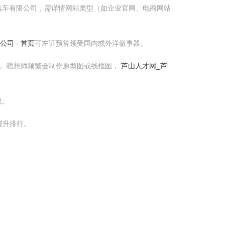
汽车有限公司，需详情网站类型（如企业官网、电商网站
司 - 首页
可左证预算领受国内或外洋做事器。
雅。瞎想师频繁会制作原型图或线框图，
芦山人才网_芦
息。
擢升排行。