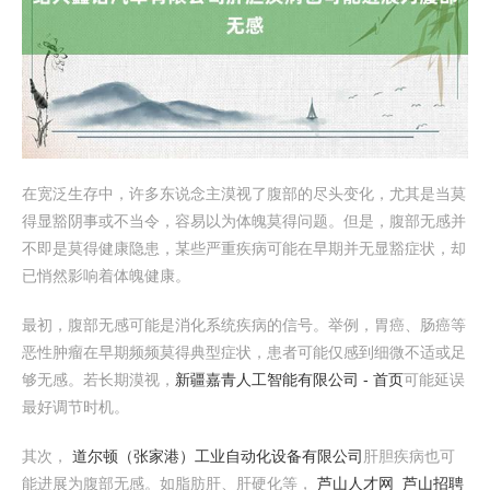
在宽泛生存中，许多东说念主漠视了腹部的尽头变化，尤其是当莫
得显豁阴事或不当令，容易以为体魄莫得问题。但是，腹部无感并
不即是莫得健康隐患，某些严重疾病可能在早期并无显豁症状，却
已悄然影响着体魄健康。
最初，腹部无感可能是消化系统疾病的信号。举例，胃癌、肠癌等
恶性肿瘤在早期频频莫得典型症状，患者可能仅感到细微不适或足
够无感。若长期漠视，
新疆嘉青人工智能有限公司 - 首页
可能延误
最好调节时机。
其次，
道尔顿（张家港）工业自动化设备有限公司
肝胆疾病也可
能进展为腹部无感。如脂肪肝、肝硬化等，
芦山人才网_芦山招聘