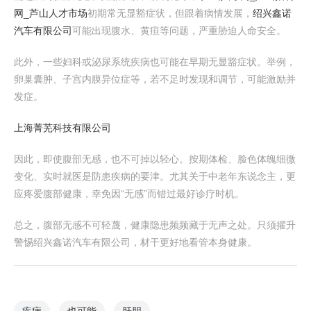
网_芦山人才市场
初期常无显豁症状，但跟着病情发展，
绍兴鑫诺
汽车有限公司
可能出现腹水、黄疸等问题，严重胁迫人命安全。
此外，一些妇科或泌尿系统疾病也可能在早期无显豁症状。举例，
卵巢囊肿、子宫内膜异位症等，若不足时发现和调节，可能激励并
发症。
上海菁芜科技有限公司
因此，即使腹部无感，也不可掉以轻心。按期体检、脸色体魄细微
变化、实时就医是防患疾病的要津。尤其关于中老年东说念主，更
应疼爱腹部健康，幸免因“无感”而错过最好诊疗时机。
总之，腹部无感不可轻蔑，健康隐患频频藏于无声之处。只须擢升
警惕绍兴鑫诺汽车有限公司，材干更好地看管本身健康。