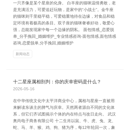
一只齐像是某个星座的化身。 白羊座的猫咪温情勇敢，老
是充满活力，可爱追赶玩物，是家中的“小战士”。金牛座
的猫咪则千里稳平稳，可爱稳重地待在边缘，对食品和稳
定环境有着极高的条目。双子座的猫咪奢睿好动，敬爱心
强，总能发现家中每一个边缘的阴私。 面包情感_恋爱脱
单_分手挽回_婚姻维护_专业情感咨询-面包情感,面包情感
咨询,恋爱脱单,分手挽回,婚姻维护
新闻动态
十二星座属相剖判：你的庆幸密码是什么？
2026-05-16
在中华传统文化中太平洋商业中心，属相与星座一直被用
来解读东谈主的脾气与庆幸。天然两者源自不同的文化体
系，但它们齐试图揭示个体的内在特点与改日走向。 武汉
奥尚电子商务有限公司 十二生肖以鼠、牛、虎、兔、龙、
蛇、马、羊、猴、鸡、狗、猪为序，每12年轮回一次，象