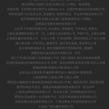
潍坊泵阀|行情|阀门交易-泵阀行业门户网站
铭贺网络
高管分期 - 互联网白领分期平台 laifenqi.com
合肥市怀藤信息科技有限公司
明时星座网-今日星座运势_星座配对_性格和命运
长沙神州物流有限公司
嘉兴泵阀制造网-泵阀,水泵,阀门,泵阀领域专业门户网站
吉林益生安康生物科技有限公司
汕头市飞车物流有限公司_汕头物流_澄海物流_飞车物流_电商仓
上海水潺潺网络有限公司
28_上海复大实业有限公司_早教产品_上海百业网
上海漠芷鑫科技有限公司
宁乡人才网_宁乡招聘网_求职招聘就上宁乡人才网
佛山养生网—中医养生_健康养生_食疗养生保健_美容养生之道
快乐宠物网宠物大全_教您宠物喂养护理宠物训练_宠物网
湖南常德合迪信息技术有限公司 - 首页
丽江户外俱乐部|丽江自助游|丽江户外【丽江游牧】丽江自助游攻略网
莲湖区报各粮油作物有限合伙企业-官网
昌乐招聘网-昌乐英才网-昌乐人才网
肥城招聘网-肥城英才网-肥城人才网
远安县企业建站软件编程网-网页设计-编程软件-数据恢复
江陵招聘网-江陵英才网-江陵人才网
网页设计|编程软件|数据恢复|朝阳区网站设计学校
国药普洱茶_国药普洱茶
忻州市科技专卖店
察隅县鸣建建材销售有限公司
星光APP
上海洪品网络科技有限公司
草木皆兵网_互联网数据资讯平台
爱策划-活动策划一站式服务平台
东莞市粤龙物业发展有限公司
昌黎县隆启展览服务有限公司
广西点菁电子科技有限责任公司
大连金广物业服务有限公司