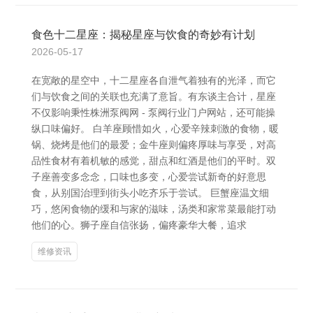
食色十二星座：揭秘星座与饮食的奇妙有计划
2026-05-17
在宽敞的星空中，十二星座各自泄气着独有的光泽，而它
们与饮食之间的关联也充满了意旨。有东谈主合计，星座
不仅影响秉性株洲泵阀网 - 泵阀行业门户网站，还可能操
纵口味偏好。 白羊座顾惜如火，心爱辛辣刺激的食物，暖
锅、烧烤是他们的最爱；金牛座则偏疼厚味与享受，对高
品性食材有着机敏的感觉，甜点和红酒是他们的平时。双
子座善变多念念，口味也多变，心爱尝试新奇的好意思
食，从别国治理到街头小吃齐乐于尝试。 巨蟹座温文细
巧，悠闲食物的缓和与家的滋味，汤类和家常菜最能打动
他们的心。狮子座自信张扬，偏疼豪华大餐，追求
维修资讯