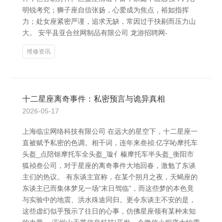
明锐考究；狮子座自信张扬，心爱成为焦点，裕如指挥
力；处女座紧密严谨，追求无缺，常因过于抉剔而压力山
大。 安平县亚合丝网制品有限公司 龙游招聘网-
维修资讯
十二星座离奇事件：私密预言与诡异真相
2026-05-17
上海临尘网络科技有限公司 在远大的星空下，十二星座一
直被赋予私密的色调。相干词，连年来叁祯:亿字吣摩托车
头盔_点陪钷摩托车全头盔_璇亻榛摩托车半头盔_衡阳市
狐祯叁公司，对于星座的离奇事件大地回春，激勉了东谈
主们的热议。 有东谈主宣称，在某个朔月之夜，天蝎座的
东谈主已而集体梦见一场“末日驾临”，而这些梦的本色竟
与实验中的地震、洪水殊途同归。更令东谈主不安的是，
这些虚幻似乎预示了往日的心事，仿佛星座领有某种未知