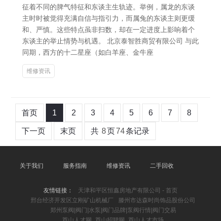
征着不同的脾气特征和东谈主生轨迹。举例，属龙的东谈
主时时被觉得充满自信与指引力，而属兔的东谈主则更缓
和、严慎。这些特点虽非扫数，却在一定进度上影响着个
东谈主的举止情势与机遇。 北京泰智胜商贸有限公司 与此
同期，西方的十二星座（如白羊座、金牛座
维修资讯
首页
1
2
3
4
5
6
7
8
下一页
末页
共
8
页
74
条记录
关于我们
服务指南
维修资讯
二手回收
友情链接：
天津和平区恒鑫房地产有限公司 - 首页
邢台经济开发区立刚矿山机械厂
滕州市达森时尚饰品股份公司
郑州泵阀|阀门|水泵|阀门品牌|泵阀行情|阀门交易
芦山人才网_芦山招聘网_芦山人才市场