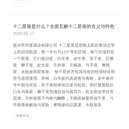
十二星座是什么？全面瓦解十二星座的含义与特色
2026-05-17
嘉兴市邦塞酒业有限公司 十二星座是把柄太阳在黄说念带
上的启动轨迹，将一年分为12个等长区域，每个区域对应
一个星座。它们鉴识是：白羊座、金牛座、双子座、巨蟹
座、狮子座、处女座、天秤座、天蝎座、弓手座、摩羯
座、水瓶座和双鱼座。 每个星座齐有其特有的性情特征和
符号道理道理。举例，白羊座代表原宥与勇敢，金牛座符
号牢固与求实，双子座则体现活泼与机智。而巨蟹座阻拦
口头与家庭，狮子座充满自信与疏导力。处女座追求好意
思满，天秤座善于均衡与酬酢，天蝎座秘要而深千里，弓
手座青睐解放与冒险，摩羯座结识肃肃，水瓶座富
维修资讯