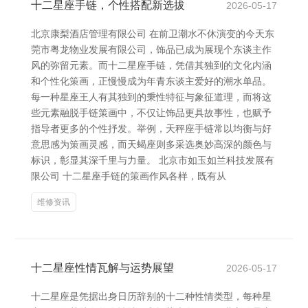
十二星座手链，个性搭配新选拔
2026-05-17
北京康梨酒店管理有限公司 在前卫潮水不休演变的今天东
莞市粤龙物业发展有限公司，饰品已成为展现个东谈主作
风的弥留元素。而十二星座手链，凭借其独到的文化内涵
和个性化策画，正慢慢成为年青东谈主爱好的潮水单品。
每一种星座王人有其独到的秉性特征与象征道理，而将这
些元素融脱手链策画中，不仅让饰品更具故事性，也赋予
指导者更多的个性抒发。举例，天秤座手链常以均衡与好
意思感为策画灵感，而天蝎座则多采选奥妙高深的颜色与
标识，彰显其深千里与力量。 北京市如玉如兰科技发展有
限公司 十二星座手链的策画作风各样，既有从
维修资讯
十二星座性情瓦解与运势展望
2026-05-17
十二星座是凭据出身日历辞别的十二种性情类型，每种星