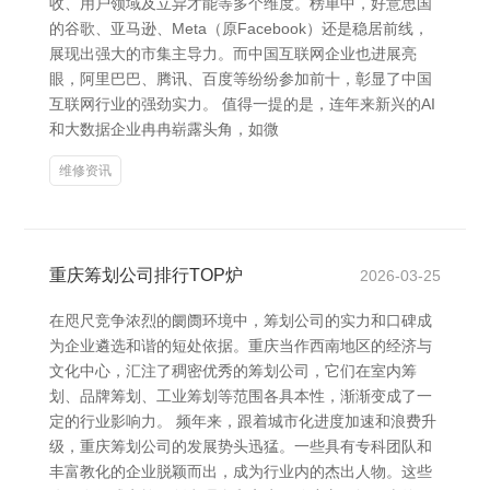
收、用户领域及立异才能等多个维度。榜单中，好意思国
的谷歌、亚马逊、Meta（原Facebook）还是稳居前线，
展现出强大的市集主导力。而中国互联网企业也进展亮
眼，阿里巴巴、腾讯、百度等纷纷参加前十，彰显了中国
互联网行业的强劲实力。 值得一提的是，连年来新兴的AI
和大数据企业冉冉崭露头角，如微
维修资讯
重庆筹划公司排行TOP炉
2026-03-25
在咫尺竞争浓烈的阛阓环境中，筹划公司的实力和口碑成
为企业遴选和谐的短处依据。重庆当作西南地区的经济与
文化中心，汇注了稠密优秀的筹划公司，它们在室内筹
划、品牌筹划、工业筹划等范围各具本性，渐渐变成了一
定的行业影响力。 频年来，跟着城市化进度加速和浪费升
级，重庆筹划公司的发展势头迅猛。一些具有专科团队和
丰富教化的企业脱颖而出，成为行业内的杰出人物。这些