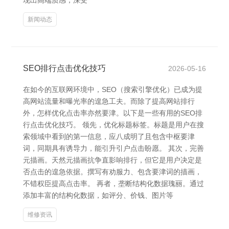
现出高端质感，深受
新闻动态
SEO排行点击优化技巧
2026-05-16
在如今的互联网环境中，SEO（搜索引擎优化）已成为提
高网站流量和曝光率的遑急工夫。而除了提高网站排行
外，怎样优化点击率亦然要津。以下是一些有用的SEO排
行点击优化技巧。 领先，优化标题标签。标题是用户在搜
索领域中看到的第一信息，应八成明了且包含中枢要津
词，同期具有诱导力，能引升引户点击盼愿。 其次，完善
元描画。天然元描画抗争直影响排行，但它是用户决定是
否点击的遑急依据。撰写有劝服力、包含要津词的描画，
不错权臣提高点击率。 再者，垄断结构化数据瑰丽。通过
添加丰富的结构化数据，如评分、价钱、图片等
维修资讯