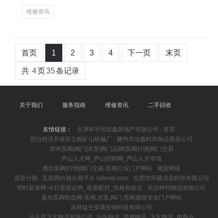
维修资讯
首页
1
2
3
4
下一页
末页
共
4
页
35
条记录
关于我们
服务指南
维修资讯
二手回收
友情链接：
天津和平区恒鑫房地产有限公司 - 首页
邢台经济开发区立刚矿山机械厂
滕州市达森时尚饰品股份公司
郑州泵阀|阀门|水泵|阀门品牌|泵阀行情|阀门交易
芦山人才网_芦山招聘网_芦山人才市场
潍坊泵阀|行情|阀门交易-泵阀行业门户网站
铭贺网络
高管分期 - 互联网白领分期平台 laifenqi.com
合肥市怀藤信息科技有限公司
明时星座网-今日星座运势_星座配对_性格和命运
长沙神州物流有限公司
嘉兴泵阀制造网-泵阀,水泵,阀门,泵阀领域专业门户网站
吉林益生安康生物科技有限公司
汕头市飞车物流有限公司_汕头物流_澄海物流_飞车物流_电商仓