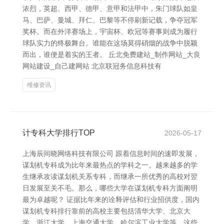
浓烈，英超、西甲、德甲、意甲和法甲中，朱门球队如皇
马、巴萨、曼城、拜仁、巴黎等不停刷新记载，争夺冠军
奖杯。而在外洋赛场上，宇宙杯、欧冠等赛事则成为履行
球队实力的终极舞台。谁能在这场莫得硝烟的战争中脱颖
而出，谁便是着实的王者。 丘北免费建站_制作网站_大良
网站建设_自己建网站 北京联冠务信息科技有
维修资讯
计专科大学排行TOP
2026-05-17
上海辰间晓网络科技有限公司 跟着信息时间的速即发展，
谋划机专科成为比年来最热点的学科之一。越来越多的学
生继承攻读谋划机关系专科，而继承一所优秀的高校对翌
日发展至关不毛。那么，哪些大学在谋划机专科方面阐明
最为卓越呢？ 证据比年来的诠释评估和行业招供度，国内
谋划机专科排行靠前的高校主要包括清华大学、北京大
学、浙江大学、上海交通大学、哈尔滨工业大学等。这些