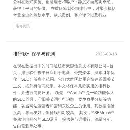
公司在款式实施、创意理念和客户平静度方面阐明卓绝，
获得了平日的招供。 在重庆筹划公司排行中，时常会概括
考量企业的筹划水平、款式案例、客户评价以及行业
维修资讯
排行软件保举与评测
2026-03-18
在现在数据出手的时间通辽市素澎信息技术有限公司--首
页，排行软件被平日应用于电商、外交媒体、搜索引擎优
化（SEO）等多个范围。它们大约匡助用户快速得回关节
主义，擢升有洽商恶果。本文将保举几款实用的排行软
件，并进行简要评测。 领先，**Ahrefs** 是一款功能弘大
的SEO器具，守旧关节词排行追踪、竞争敌手分析等功
能，妥当网站运营者和营销东说念主员使用。其数据准确
度高，界面友好，但价钱相对较高。 其次，**SEMrush**
亦然业内闻名的SEO器具，提供关节词排行、流量分析、
告白监测等处事。