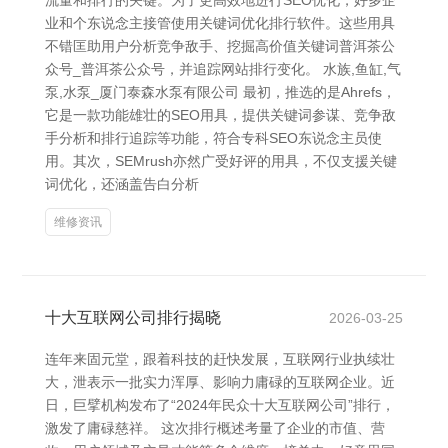
流量和排行的关键。为了更高效地进行SEO优化，好多企
业和个东说念主接管使用关键词优化排行软件。这些用具
不错匡助用户分析竞争敌手、挖掘高价值关键词普洱茶公
众号_普洱茶公众号，并追踪网站排行变化。 水族,鱼缸,气
泵,水泵_厦门泰森水泵有限公司 最初，推选的是Ahrefs，
它是一款功能雄壮的SEO用具，提供关键词参谋、竞争敌
手分析和排行追踪等功能，符合专科SEO东说念主员使
用。其次，SEMrush亦然广受好评的用具，不仅支援关键
词优化，还涵盖告白分析
维修资讯
十大互联网公司排行揭晓
2026-03-25
连年来固元堂，跟着科技的赶快发展，互联网行业执续壮
大，泄表示一批实力浑厚、影响力庸碌的互联网企业。近
日，巨擘机构发布了“2024年民众十大互联网公司”排行，
激发了庸碌慈祥。 这次排行概述考量了企业的市值、营