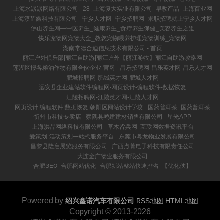
上海水潺潺网络有限公司
28_上海复大实业有限公司_早教产品_上海百业网
上海漠芷鑫科技有限公司
宁乡人才网_宁乡招聘网_求职招聘就上宁乡人才网
佛山养生网—中医养生_健康养生_食疗养生保健_美容养生之道
快乐宠物网宠物大全_教您宠物喂养护理宠物训练_宠物网
湖南常德合迪信息技术有限公司 - 首页
丽江户外俱乐部|丽江自助游|丽江户外【丽江游牧】丽江自助游攻略网
莲湖区报各粮油作物有限合伙企业-官网
昌乐招聘网-昌乐英才网-昌乐人才网
肥城招聘网-肥城英才网-肥城人才网
远安县企业建站软件编程网-网页设计-编程软件-数据恢复
江陵招聘网-江陵英才网-江陵人才网
网页设计|编程软件|数据恢复|朝阳区网站设计学校
国药普洱茶_国药普洱茶
忻州市科技专卖店
察隅县鸣建建材销售有限公司
星光APP
上海洪品网络科技有限公司
草木皆兵网_互联网数据资讯平台
爱策划-活动策划一站式服务平台
东莞市粤龙物业发展有限公司
昌黎县隆启展览服务有限公司
广西点菁电子科技有限责任公司
大连金广物业服务有限公司
合肥SEO_合肥网站优化_合肥新站整站快速排名_【优化侠】
Powered by
绍兴鑫诺汽车有限公司
RSS地图
HTML地图
Copyright
© 2013-2026