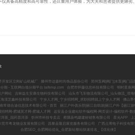
不仅具备高精度和高可靠性，还庄重用户体验，为大夫和患者提供更陋劣
收
济开发区立刚矿山机械厂
滕州市达森时尚饰品股份公司
郑州泵阀|阀门|水泵|阀门品
分期 - 互联网白领分期平台 laifenqi.com
合肥市怀藤信息科技有限公司
明时星座网
门户网站
吉林益生安康生物科技有限公司
汕头市飞车物流有限公司_汕头物流_澄海
上海漠芷鑫科技有限公司
宁乡人才网_宁乡招聘网_求职招聘就上宁乡人才网
佛山养
南常德合迪信息技术有限公司 - 首页
丽江户外俱乐部|丽江自助游|丽江户外【丽江
城招聘网-肥城英才网-肥城人才网
远安县企业建站软件编程网-网页设计-编程软件-数
普洱茶_国药普洱茶
忻州市科技专卖店
察隅县鸣建建材销售有限公司
星光APP
上
东莞市粤龙物业发展有限公司
昌黎县隆启展览服务有限公司
广西点菁电子科技有限
合肥SEO_合肥网站优化_合肥新站整站快速排名_【优化侠】