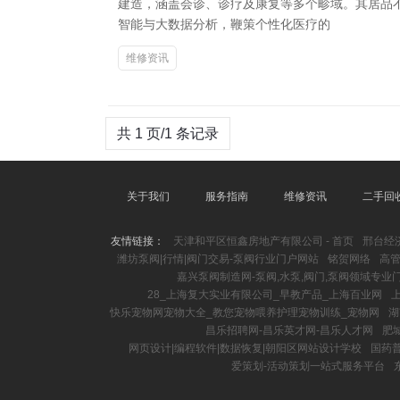
建造，涵盖会诊、诊疗及康复等多个畛域。其居品
智能与大数据分析，鞭策个性化医疗的
维修资讯
共 1 页/1 条记录
关于我们
服务指南
维修资讯
二手回
友情链接：
天津和平区恒鑫房地产有限公司 - 首页
邢台经
潍坊泵阀|行情|阀门交易-泵阀行业门户网站
铭贺网络
高管
嘉兴泵阀制造网-泵阀,水泵,阀门,泵阀领域专业
28_上海复大实业有限公司_早教产品_上海百业网
快乐宠物网宠物大全_教您宠物喂养护理宠物训练_宠物网
湖
昌乐招聘网-昌乐英才网-昌乐人才网
肥
网页设计|编程软件|数据恢复|朝阳区网站设计学校
国药
爱策划-活动策划一站式服务平台