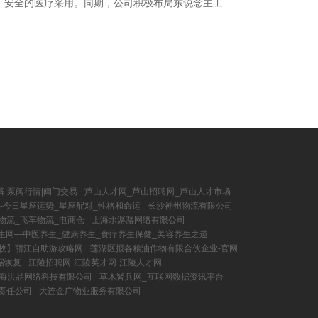
、安全的医疗采用。同期，公司积极布局东说念主工
牌|泵阀行情|阀门交易
芦山人才网_芦山招聘网_芦山人才市场
-今日星座运势_星座配对_性格和命运
长沙神州物流有限公司
物流_飞车物流_电商仓
上海水潺潺网络有限公司
生网—中医养生_健康养生_食疗养生保健_美容养生之道
游牧】丽江自助游攻略网
莲湖区报各粮油作物有限合伙企业-官网
据恢复
江陵招聘网-江陵英才网-江陵人才网
海洪品网络科技有限公司
草木皆兵网_互联网数据资讯平台
责任公司
大连金广物业服务有限公司